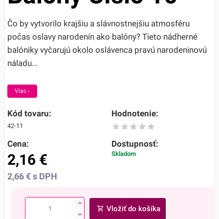
Čo by vytvorilo krajšiu a slávnostnejšiu atmosféru
počas oslavy narodenín ako balóny? Tieto nádherné
balóniky vyčarujú okolo oslávenca pravú narodeninovú
náladu...
Viac ›
Kód tovaru:
Hodnotenie:
42-11
Cena:
Dostupnosť:
Skladom
2,16
€
2,66
€
s DPH
Vložiť do košíka