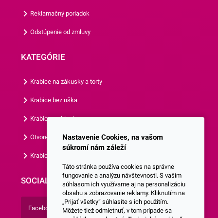
do darčekového koša pre
Reklamačný poriadok
oslávenca.Navyše tieto čísla
Odstúpenie od zmluvy
môžete skombinovať aj s
inými číslami a vytvoriť tak
KATEGÓRIE
viacciferné
číslice.Odporúčame Vám aj
Krabice na zákusky a torty
ostatné balóny z našej
ponuky.
Krabice bez uška
Krabice s okienkom
Nastavenie Cookies, na vašom
Otvorená krabica
súkromí nám záleží
Krabice s vlastným logom
Táto stránka používa cookies na správne
fungovanie a analýzu návštevnosti. S vaším
SOCIALNE SIETE
súhlasom ich využívame aj na personalizáciu
obsahu a zobrazovanie reklamy. Kliknutím na
„Prijať všetky“ súhlasíte s ich použitím.
Facebook
Môžete tiež odmietnuť, v tom prípade sa