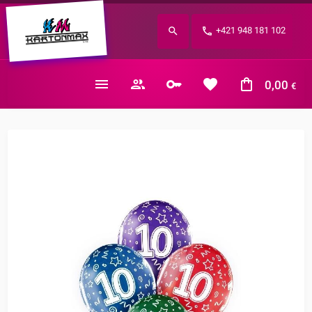
Zabudnuté heslo?
+421 948 181 102
E-mail
0,00
€
Nákupný košík je prázdny