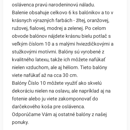
oslávenca pravú narodeninovú náladu.
Balenie obsahuje celkovo 6 ks balónikov a to v
krásnych výrazných farbách - žltej, oranžovej,
ružovej, fialovej, modrej a zelenej. Po celom
obvode balónov nájdete krásnu bielu potlač s
veľkým číslom 10 a s malými hviezdičkovými a
stužkovými motívmi. Balóny sú vyrobené z
kvalitného latexu, takže ich môžete nafúkať
nielen vzduchom, ale aj héliom. Tieto balóny
viete nafúkať až na cca 30 cm.
Balóny Číslo 10 môžete využiť ako skvelú
dekoráciu nielen na oslavu, ale napríklad aj na
fotenie alebo ju viete zakomponovať do
darčekového koša pre oslávenca.
Odporúčame Vám aj ostatné balóny z našej
ponuky.